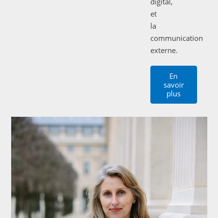
digital,
et
la
communication
externe.
En
savoir
plus