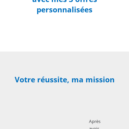
personnalisées
Marketing stratégique
Marketing opérationnel
Marketing événementiel
Votre réussite, ma mission
Après
avoir